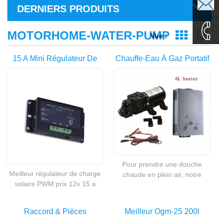
sales1@
DERNIERS PRODUITS
sales2@
MOTORHOME-WATER-PUMP
Vue :
Affichage 
Af
0086-
15 A Mini Régulateur De
Chauffe-Eau À Gaz Portatif
Charge Solaire PWM Pour
65PSI 6.0LPM Auto-
135995
Pompe À Eau Solaire
Amorçant Avec Pompe À
YM2440-30
Eau Pour Camping Et
Caravanes 4WD
Pour prendre une douche
Meilleur régulateur de charge
chaude en plein air, notre
solaire PWM prix 12v 15 a
pompe de chauffage de l’eau
vendre
chaude est meilleur choix. La
pompe de chauffage pourrait
Raccord & Pièces
Meilleur Ogm-25 200l
servir pour les caravanes, les