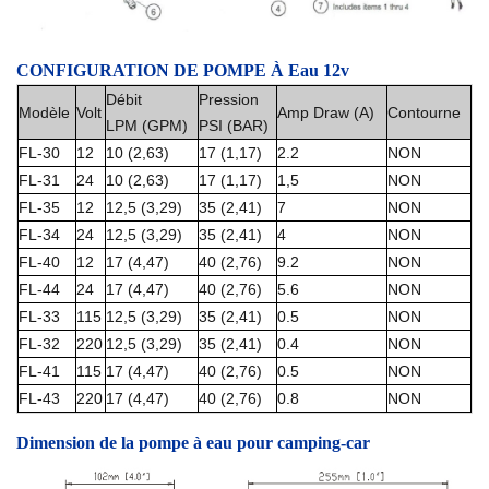
CONFIGURATION DE POMPE À Eau 12v
Débit
Pression
Modèle
Volt
Amp Draw (A)
Contourne
LPM (GPM)
PSI (BAR)
FL-30
12
10 (2,63)
17 (1,17)
2.2
NON
FL-31
24
10 (2,63)
17 (1,17)
1,5
NON
FL-35
12
12,5 (3,29)
35 (2,41)
7
NON
FL-34
24
12,5 (3,29)
35 (2,41)
4
NON
FL-40
12
17 (4,47)
40 (2,76)
9.2
NON
FL-44
24
17 (4,47)
40 (2,76)
5.6
NON
FL-33
115
12,5 (3,29)
35 (2,41)
0.5
NON
FL-32
220
12,5 (3,29)
35 (2,41)
0.4
NON
FL-41
115
17 (4,47)
40 (2,76)
0.5
NON
FL-43
220
17 (4,47)
40 (2,76)
0.8
NON
Dimension de la pompe à eau pour camping-car