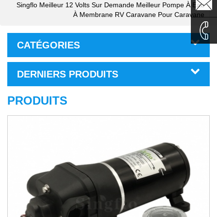
sales1@
Singflo Meilleur 12 Volts Sur Demande Meilleur Pompe À Eau
À Membrane RV Caravane Pour Caravane
sales2@
CATÉGORIES
0086-
DERNIERS PRODUITS
135995
PRODUITS