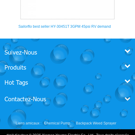
si RV demand
Singflo ac 220 / 115volt meilleur électrique pompes à ea
auto prix pour lave-auto
Suivez-Nous
Produits
Hot Tags
Contactez-Nous
Liens amicaux :
Chemical Pump
Backpack Weed Sprayer