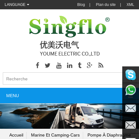
LANGUAGE
Blog
|
Plan du site
|
XML
singflo
MENU
+86135
sales@s
Accueil
Marine Et Camping-Cars
Pompe À Diaphragme