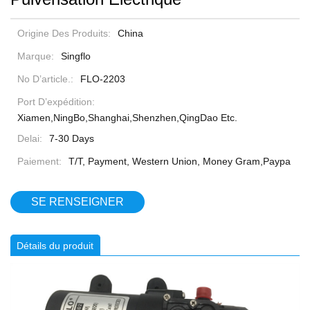
Origine Des Produits:
China
Marque:
Singflo
No D’article.:
FLO-2203
Port D’expédition:
Xiamen,NingBo,Shanghai,Shenzhen,QingDao Etc.
Delai:
7-30 Days
Paiement:
T/T, Payment, Western Union, Money Gram,Paypa
SE RENSEIGNER
Détails du produit