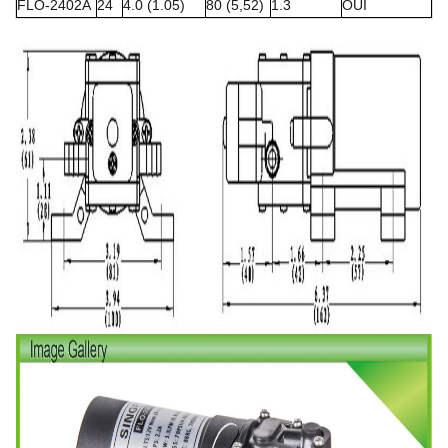
FLO-2402A
24
4.0 (1.05)
80 (5,52)
1.3
OUI