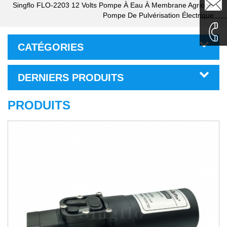
sales1@
Singflo FLO-2203 12 Volts Pompe À Eau À Membrane Agricole
Pompe De Pulvérisation Électrique
sales2@
CATÉGORIES
0086-
DERNIERS PRODUITS
135995
PRODUITS