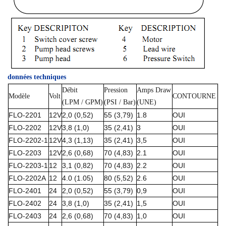
données techniques
Débit
Pression
Amps Draw
Modèle
Volt
CONTOURNE
(LPM / GPM)
(PSI / Bar)
(UNE)
FLO-2201
12V
2,0 (0,52)
55 (3,79)
1.8
OUI
FLO-2202
12V
3,8 (1,0)
35 (2,41)
3
OUI
FLO-2202-1
12V
4,3 (1,13)
35 (2,41)
3,5
OUI
FLO-2203
12V
2,6 (0,68)
70 (4,83)
2.1
OUI
FLO-2203-1
12
3,1 (0,82)
70 (4,83)
2.2
OUI
FLO-2202A
12
4.0 (1.05)
80 (5,52)
2.6
OUI
FLO-2401
24
2,0 (0,52)
55 (3,79)
0,9
OUI
FLO-2402
24
3,8 (1,0)
35 (2,41)
1,5
OUI
FLO-2403
24
2,6 (0,68)
70 (4,83)
1,0
OUI