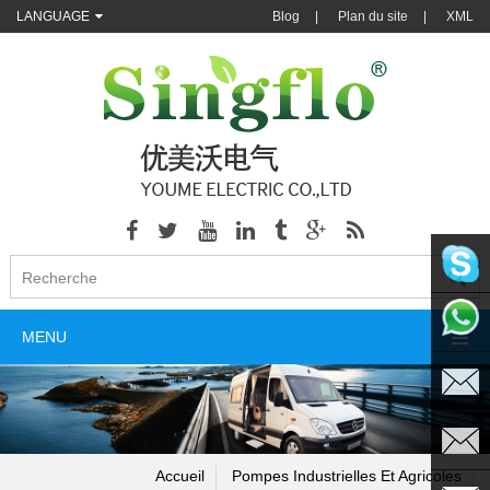
LANGUAGE
Blog
|
Plan du site
|
XML
singflo
MENU
+86135
sales@s
Accueil
Pompes Industrielles Et Agricoles